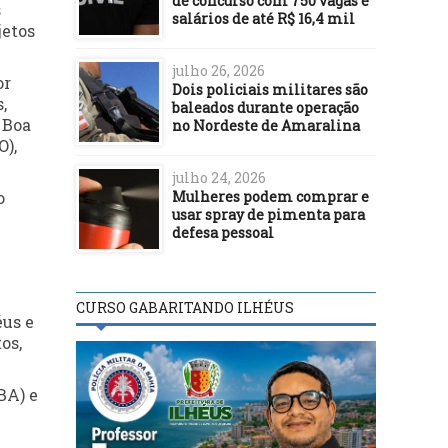
de concurso com 750 vagas e
s
salários de até R$ 16,4 mil
jetos
julho 26, 2026
or
Dois policiais militares são
,
baleados durante operação
 Boa
no Nordeste de Amaralina
O),
julho 24, 2026
Mulheres podem comprar e
o
usar spray de pimenta para
defesa pessoal
CURSO GABARITANDO ILHÉUS
éus e
os,
BA) e