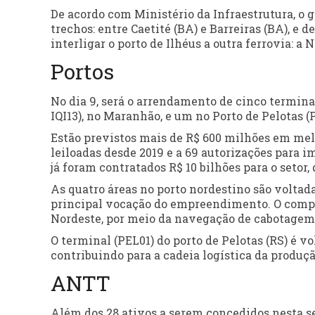
De acordo com Ministério da Infraestrutura, o 
trechos: entre Caetité (BA) e Barreiras (BA), e d
interligar o porto de Ilhéus a outra ferrovia: a N
Portos
No dia 9, será o arrendamento de cinco terminais 
IQI13), no Maranhão, e um no Porto de Pelotas (P
Estão previstos mais de R$ 600 milhões em mel
leiloadas desde 2019 e a 69 autorizações para 
já foram contratados R$ 10 bilhões para o seto
As quatro áreas no porto nordestino são volta
principal vocação do empreendimento. O comple
Nordeste, por meio da navegação de cabotagem. 
O terminal (PEL01) do porto de Pelotas (RS) é v
contribuindo para a cadeia logística da produçã
ANTT
Além dos 28 ativos a serem concedidos nesta s