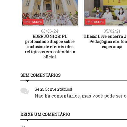
DESTAQUES
DESTAQUES
06/06/24
05/02/21
 no STF
EDERJÚNIOR: PL
Ilhéus: Live encerra 
até 31 de
protocolado dispõe sobre
Pedagógica em to
inclusão de efemérides
esperança
religiosas em calendário
oficial
SEM COMENTÁRIOS
Sem Comentários!
Não há comentários, mas você pode ser o
DEIXE UM COMENTÁRIO
<<