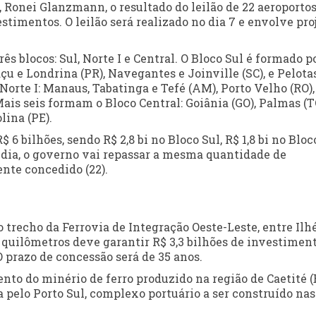
, Ronei Glanzmann, o resultado do leilão de 22 aeroporto
stimentos. O leilão será realizado no dia 7 e envolve pro
ês blocos: Sul, Norte I e Central. O Bloco Sul é formado p
çu e Londrina (PR), Navegantes e Joinville (SC), e Pelotas
orte I: Manaus, Tabatinga e Tefé (AM), Porto Velho (RO),
 Mais seis formam o Bloco Central: Goiânia (GO), Palmas (T
lina (PE).
 6 bilhões, sendo R$ 2,8 bi no Bloco Sul, R$ 1,8 bi no Bloc
o dia, o governo vai repassar a mesma quantidade de
ente concedido (22).
iro trecho da Ferrovia de Integração Oeste-Leste, entre Ilh
 quilômetros deve garantir R$ 3,3 bilhões de investiment
O prazo de concessão será de 35 anos.
nto do minério de ferro produzido na região de Caetité (
 pelo Porto Sul, complexo portuário a ser construído nas