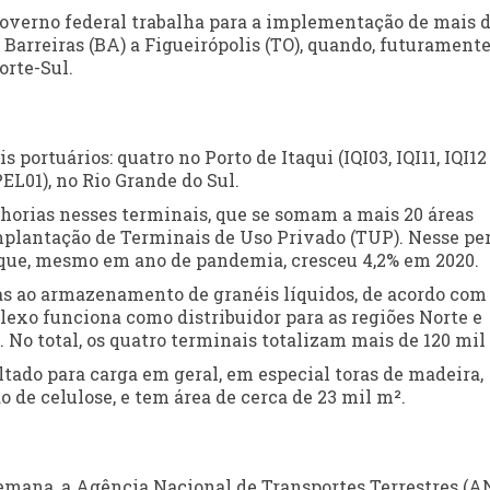
governo federal trabalha para a implementação de mais d
e Barreiras (BA) a Figueirópolis (TO), quando, futuramente,
orte-Sul.
portuários: quatro no Porto de Itaqui (IQI03, IQI11, IQI12
EL01), no Rio Grande do Sul.
horias nesses terminais, que se somam a mais 20 áreas
implantação de Terminais de Uso Privado (TUP). Nesse per
r, que, mesmo em ano de pandemia, cresceu 4,2% em 2020.
das ao armazenamento de granéis líquidos, de acordo com
xo funciona como distribuidor para as regiões Norte e
No total, os quatro terminais totalizam mais de 120 mil
oltado para carga em geral, em especial toras de madeira,
o de celulose, e tem área de cerca de 23 mil m².
emana, a Agência Nacional de Transportes Terrestres (A