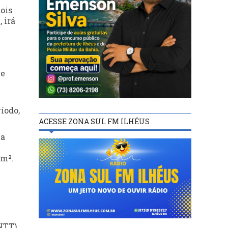
ois
 irá
 e
íodo,
ACESSE ZONA SUL FM ILHÉUS
 a
 m².
NTT)