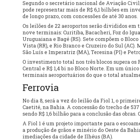
Segundo o secretário nacional de Aviação Civil
pode representar mais de R$ 6,1 bilhões em inve
de longo prazo, com concessões de até 30 anos.
Os leilões de 22 aeroportos serão divididos em tr
nove terminais: Curitiba, Bacacheri, Foz do Igua
Uruguaiana e Bagé (RS). Sete compõem o Bloco N
Vista (RR), e Rio Branco e Cruzeiro do Sul (AC).
São Luís e Imperatriz (MA), Teresina (PI) e Petro
O investimento total nos três blocos supera os R$
Central e R$ 1,4 bi no Bloco Norte. Em um únic
terminais aeroportuários do que o total atualm
Ferrovia
No dia 8, será a vez do leilão da Fiol 1, o prime
Caetité, na Bahia. A concessão do trecho de 537
sendo R$ 1,6 bilhão para a conclusão das obras. 
A Fiol 1 é um projeto importante para o escoame
a produção de grãos e minério do Oeste da Bahia
imediações da cidade de Ilhéus (BA).