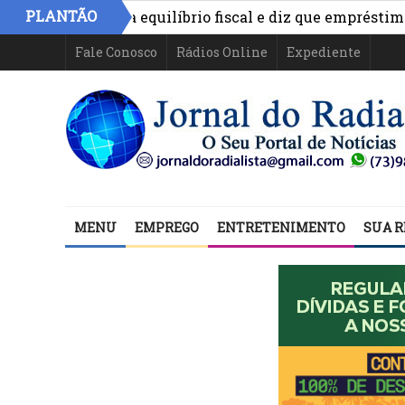
PLANTÃO
imo aponta equilíbrio fiscal e diz que empréstimos finan
Fale Conosco
Rádios Online
Expediente
MENU
EMPREGO
ENTRETENIMENTO
SUA R