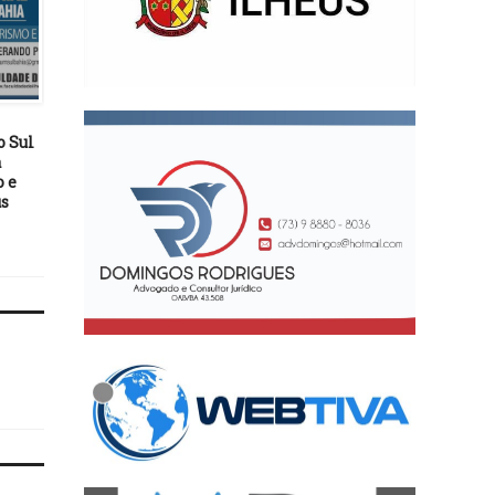
DESTAQUES
DESTAQUES
14/10/19
18/12/22
 Sul
Vereador Luiz Carlos Escuta
Prazos processuais no 
á
se reúne com Pequenos
vão ficar suspensos até 3
 e
Produtores do Japu
janeiro
us