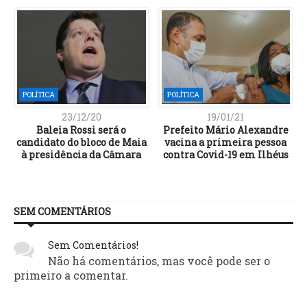
POLÍTICA
POLÍTICA
23/12/20
19/01/21
2
Baleia Rossi será o
Prefeito Mário Alexandre
a
candidato do bloco de Maia
vacina a primeira pessoa
à presidência da Câmara
contra Covid-19 em Ilhéus
SEM COMENTÁRIOS
Sem Comentários!
Não há comentários, mas você pode ser o
primeiro a comentar.