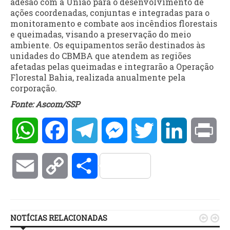
adesão com a União para o desenvolvimento de
ações coordenadas, conjuntas e integradas para o
monitoramento e combate aos incêndios florestais
e queimadas, visando a preservação do meio
ambiente. Os equipamentos serão destinados às
unidades do CBMBA que atendem as regiões
afetadas pelas queimadas e integrarão a Operação
Florestal Bahia, realizada anualmente pela
corporação.
Fonte: Ascom/SSP
WhatsApp
Facebook
Telegram
Messenger
Twitter
LinkedIn
Pri
Email
Copy
Compartilhar
Link
NOTÍCIAS RELACIONADAS

