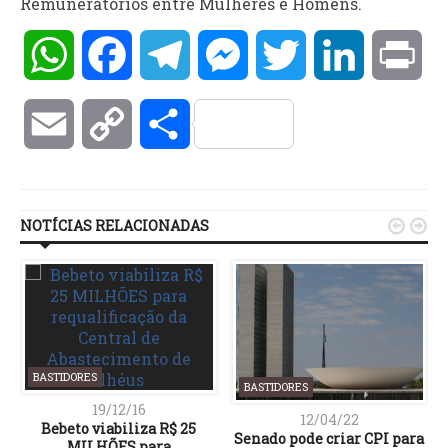
Remuneratórios entre Mulheres e Homens.
WhatsApp
Facebook
Telegram
Messenger
Twitter
LinkedIn
Pri
Email
Copy
Compartilhar
Link
NOTÍCIAS RELACIONADAS


BASTIDORES
BASTIDORES
19/12/16
12/04/22
Bebeto viabiliza R$ 25
Senado pode criar CPI para
MILHÕES para