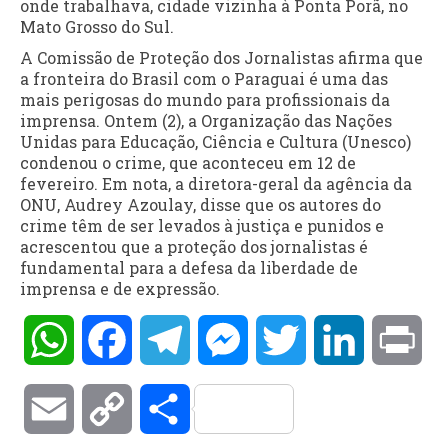
onde trabalhava, cidade vizinha à Ponta Porã, no
Mato Grosso do Sul.
A Comissão de Proteção dos Jornalistas afirma que
a fronteira do Brasil com o Paraguai é uma das
mais perigosas do mundo para profissionais da
imprensa. Ontem (2), a Organização das Nações
Unidas para Educação, Ciência e Cultura (Unesco)
condenou o crime, que aconteceu em 12 de
fevereiro. Em nota, a diretora-geral da agência da
ONU, Audrey Azoulay, disse que os autores do
crime têm de ser levados à justiça e punidos e
acrescentou que a proteção dos jornalistas é
fundamental para a defesa da liberdade de
imprensa e de expressão.
WhatsApp
Facebook
Telegram
Messenger
Twitter
LinkedIn
Pri
Email
Copy
Compartilhar