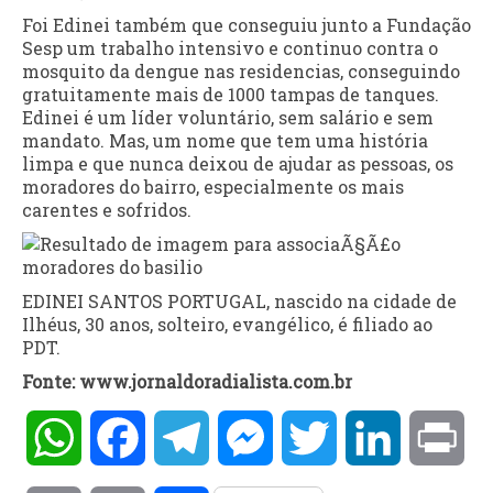
Foi Edinei também que conseguiu junto a Fundação
Sesp um trabalho intensivo e continuo contra o
mosquito da dengue nas residencias, conseguindo
gratuitamente mais de 1000 tampas de tanques.
Edinei é um líder voluntário, sem salário e sem
mandato. Mas, um nome que tem uma história
limpa e que nunca deixou de ajudar as pessoas, os
moradores do bairro, especialmente os mais
carentes e sofridos.
EDINEI SANTOS PORTUGAL, nascido na cidade de
Ilhéus, 30 anos, solteiro, evangélico, é filiado ao
PDT.
Fonte: www.jornaldoradialista.com.br
WhatsApp
Facebook
Telegram
Messenger
Twitter
LinkedIn
Pri