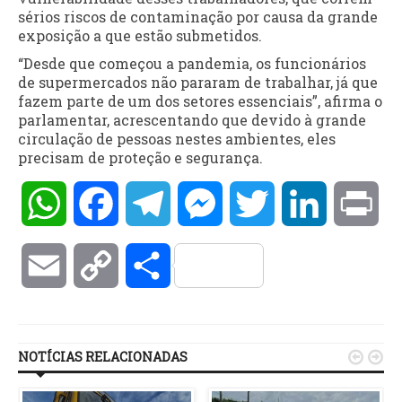
sérios riscos de contaminação por causa da grande
exposição a que estão submetidos.
“Desde que começou a pandemia, os funcionários
de supermercados não pararam de trabalhar, já que
fazem parte de um dos setores essenciais”, afirma o
parlamentar, acrescentando que devido à grande
circulação de pessoas nestes ambientes, eles
precisam de proteção e segurança.
WhatsApp
Facebook
Telegram
Messenger
Twitter
LinkedIn
Pri
Email
Copy
Compartilhar
Link
NOTÍCIAS RELACIONADAS

