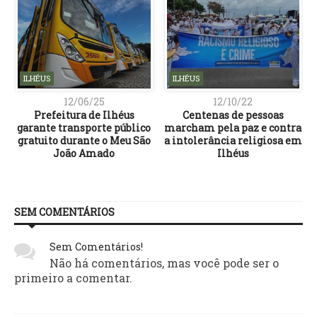
ILHÉUS
ILHÉUS
12/06/25
12/10/22
o
Prefeitura de Ilhéus
Centenas de pessoas
garante transporte público
marcham pela paz e contra
gratuito durante o Meu São
a intolerância religiosa em
João Amado
Ilhéus
SEM COMENTÁRIOS
Sem Comentários!
Não há comentários, mas você pode ser o
primeiro a comentar.