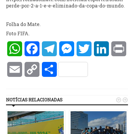
perde-por-2-a-1-e-e-eliminado-da-copa-do-mundo.
Folha do Mate.
Foto FIFA.
WhatsApp
Facebook
Telegram
Messenger
Twitter
LinkedIn
Pri
Email
Copy
Compartilhar
Link
NOTÍCIAS RELACIONADAS

