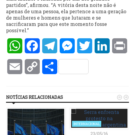
partidos”, afirmou. “A vitória desta noite não é
apenas de uma pessoa, ela pertence a uma geração
de mulheres e homens que lutaram e se
sacrificaram para que este momento fosse
possível.”
WhatsApp
Facebook
Telegram
Messenger
Twitter
LinkedIn
Pri
Email
Copy
Compartilhar
Link
NOTÍCIAS RELACIONADAS


INTERNACIONAL
23/05/16