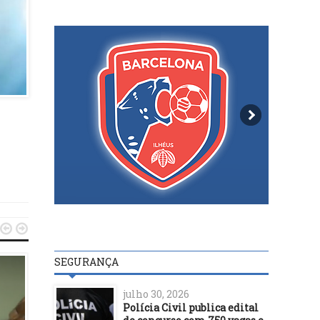


SEGURANÇA
VIDEOS
julho 30, 2026
Polícia Civil publica edital
23/09/15