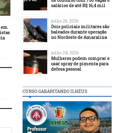
de concurso com 750 vagas e
Empresário indignado; o
salários de até R$ 16,4 mil
prefeito está fechando as
VIDEOS
portas da cidade
julho 26, 2026
29/12/20
Dois policiais militares são
e em
É verão! Cuidados com a
baleados durante operação
istas
alimentação
no Nordeste de Amaralina
la
julho 24, 2026
Mulheres podem comprar e
usar spray de pimenta para
defesa pessoal
CURSO GABARITANDO ILHÉUS