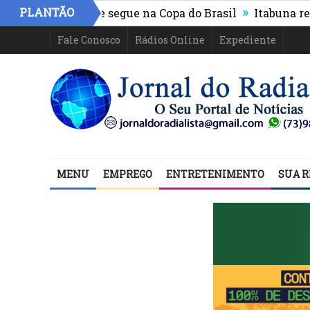
»
PLANTÃO
hletico-PR e segue na Copa do Brasil
Itabuna registra 
Fale Conosco
Rádios Online
Expediente
MENU
EMPREGO
ENTRETENIMENTO
SUA R