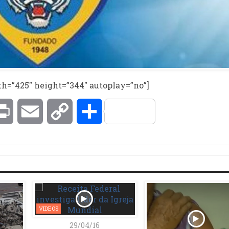
h=”425″ height=”344″ autoplay=”no”]
kedIn
Print
Email
Copy
Compartilhar
Link
VIDEOS
29/04/16