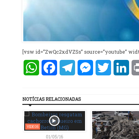
[vsw id=”ZwQc2xdVZSs” source=”youtube” widt
WhatsApp
Facebook
Telegram
Messenger
Twitter
Lin
NOTÍCIAS RELACIONADAS
VIDEOS
01/05/16