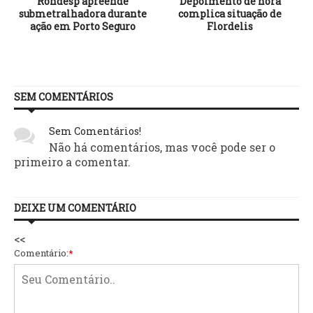
e
Rondesp apreende
Depoimento de nora
submetralhadora durante
complica situação de
ação em Porto Seguro
Flordelis
SEM COMENTÁRIOS
Sem Comentários!
Não há comentários, mas você pode ser o
primeiro a comentar.
DEIXE UM COMENTÁRIO
<<
Comentário:
*