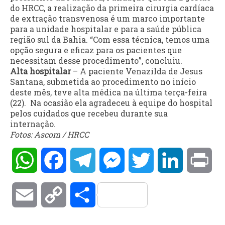
do HRCC, a realização da primeira cirurgia cardíaca
de extração transvenosa é um marco importante
para a unidade hospitalar e para a saúde pública
região sul da Bahia. “Com essa técnica, temos uma
opção segura e eficaz para os pacientes que
necessitam desse procedimento”, concluiu.
Alta hospitalar
– A paciente Venazilda de Jesus
Santana, submetida ao procedimento no início
deste mês, teve alta médica na última terça-feira
(22). Na ocasião ela agradeceu à equipe do hospital
pelos cuidados que recebeu durante sua
internação.
Fotos: Ascom / HRCC
WhatsApp
Facebook
Telegram
Messenger
Twitter
LinkedIn
Pri
Email
Copy
Compartilhar
Link