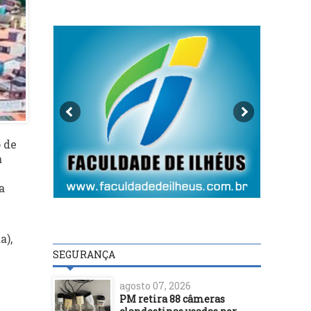
o de
a
a
a),
SEGURANÇA
agosto 07, 2026
PM retira 88 câmeras
h