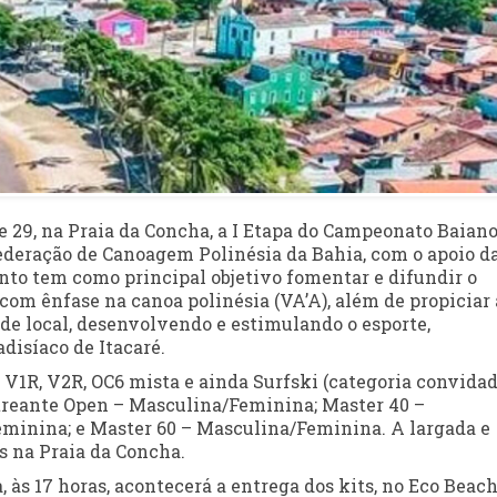
8 e 29, na Praia da Concha, a I Etapa do Campeonato Baian
ederação de Canoagem Polinésia da Bahia, com o apoio d
ento tem como principal objetivo fomentar e difundir o
 com ênfase na canoa polinésia (VA’A), além de propiciar 
de local, desenvolvendo e estimulando o esporte,
disíaco de Itacaré.
 V1R, V2R, OC6 mista e ainda Surfski (categoria convidad
treante Open – Masculina/Feminina; Master 40 –
minina; e Master 60 – Masculina/Feminina. A largada e
as na Praia da Concha.
 às 17 horas, acontecerá a entrega dos kits, no Eco Beac