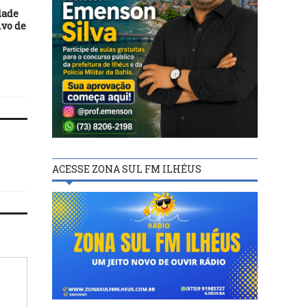
23/08/21
20/12/21
dade
Jogos Paralímpicos de
Nadador brasileiro é
ivo de
Tóquio começam nesta terça
tricampeão mundial do
metros borboleta
ACESSE ZONA SUL FM ILHÉUS