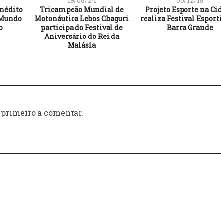
19/08/24
06/12/18
inédito
Tricampeão Mundial de
Projeto Esporte na Ci
 Mundo
Motonáutica Lebos Chaguri
realiza Festival Esport
o
participa do Festival de
Barra Grande
Aniversário do Rei da
Malásia
 primeiro a comentar.