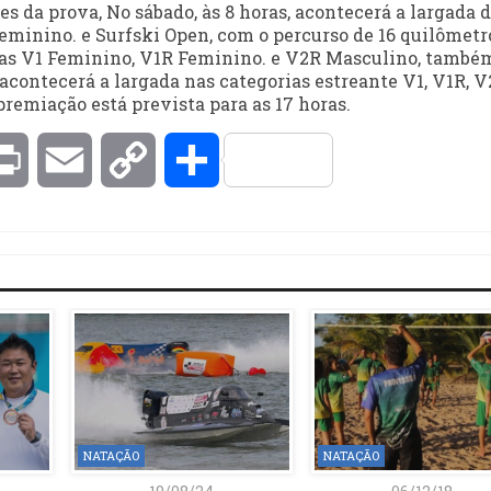
s da prova, No sábado, às 8 horas, acontecerá a largada 
eminino. e Surfski Open, com o percurso de 16 quilômetr
rias V1 Feminino, V1R Feminino. e V2R Masculino, també
 acontecerá a largada nas categorias estreante V1, V1R, V
remiação está prevista para as 17 horas.
kedIn
Print
Email
Copy
Compartilhar
Link
NATAÇÃO
NATAÇÃO