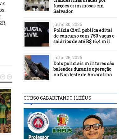
clandestinas usadas por
das
facções criminosas em
os.
Salvador
m
2R,
julho 30, 2026
Polícia Civil publica edital
de concurso com 750 vagas e
salários de até R$ 16,4 mil
julho 26, 2026
Dois policiais militares são
baleados durante operação
no Nordeste de Amaralina


CURSO GABARITANDO ILHÉUS
NATAÇÃO
NATAÇÃO