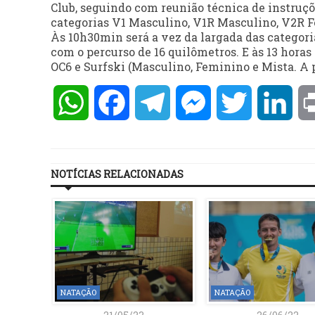
Club, seguindo com reunião técnica de instruçõe
categorias V1 Masculino, V1R Masculino, V2R F
Às 10h30min será a vez da largada das catego
com o percurso de 16 quilômetros. E às 13 horas
OC6 e Surfski (Masculino, Feminino e Mista. A p
WhatsApp
Facebook
Telegram
Messenger
Twitter
Lin
NOTÍCIAS RELACIONADAS
NATAÇÃO
NATAÇÃO