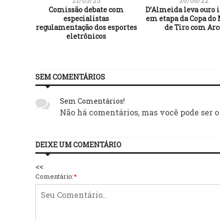
21/05/23
26/06/22
iro é
Comissão debate com
D’Almeida leva ouro 
 dos 50
especialistas
em etapa da Copa do
eta
regulamentação dos esportes
de Tiro com Arc
eletrônicos
SEM COMENTÁRIOS
Sem Comentários!
Não há comentários, mas você pode ser o
DEIXE UM COMENTÁRIO
<<
Comentário:
*