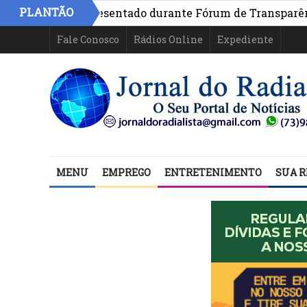
PLANTÃO
Bahia é apresentado durante Fórum de Transparência da i
Fale Conosco
Rádios Online
Expediente
MENU
EMPREGO
ENTRETENIMENTO
SUA R