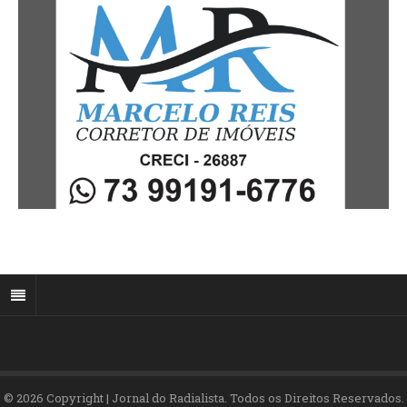
© 2026 Copyright | Jornal do Radialista. Todos os Direitos Reservados.