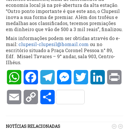
economia local já na pré-abertura da alta estação.
“Outro ponto importante é que este ano, o Clupesil
inova a sua forma de premiar. Além dos troféus e
medalhas aos classificados, teremos premiações
em dinheiro que vão de 500 a 3 mil reais”, finalizou.
Mais informações podem ser obtidas através do e-
mail:
clupesil-clupesil@
homail.com
ou no
escritório situado a Praça Coronel Pessoa n° 89,
Edf. Misael Tavares – 9° andar, sala 903, Centro-
Ilhéus.
WhatsApp
Facebook
Telegram
Messenger
Twitter
LinkedIn
Pri
Email
Copy
Compartilhar
Link
NOTÍCIAS RELACIONADAS

