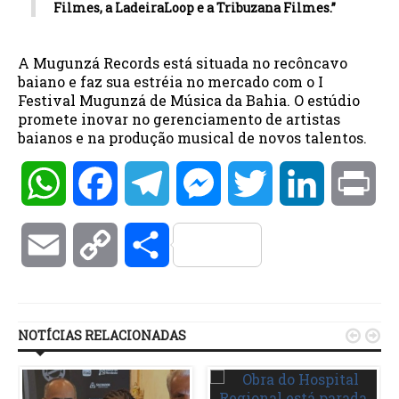
Filmes, a LadeiraLoop e a Tribuzana Filmes.”
A Mugunzá Records está situada no recôncavo
baiano e faz sua estréia no mercado com o I
Festival Mugunzá de Música da Bahia. O estúdio
promete inovar no gerenciamento de artistas
baianos e na produção musical de novos talentos.
WhatsApp
Facebook
Telegram
Messenger
Twitter
LinkedIn
Pri
Email
Copy
Compartilhar
Link
NOTÍCIAS RELACIONADAS

