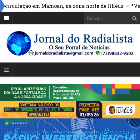
»
rculação em Mamoan, na zona norte de Ilhéus
*Vasco 