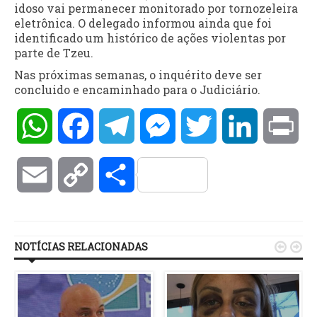
idoso vai permanecer monitorado por tornozeleira
eletrônica. O delegado informou ainda que foi
identificado um histórico de ações violentas por
parte de Tzeu.
Nas próximas semanas, o inquérito deve ser
concluido e encaminhado para o Judiciário.
WhatsApp
Facebook
Telegram
Messenger
Twitter
LinkedIn
Pri
Email
Copy
Compartilhar
Link
NOTÍCIAS RELACIONADAS

