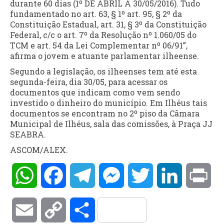
durante 60 dias (1º DE ABRIL A 30/05/2016). Tudo
fundamentado no art. 63, § 1º art. 95, § 2º da
Constituição Estadual, art. 31, § 3º da Constituição
Federal, c/c o art. 7º da Resolução nº 1.060/05 do
TCM e art. 54 da Lei Complementar nº 06/91”,
afirma o jovem e atuante parlamentar ilheense.
Segundo a legislação, os ilheenses tem até esta
segunda-feira, dia 30/05, para acessar os
documentos que indicam como vem sendo
investido o dinheiro do município. Em Ilhéus tais
documentos se encontram no 2º piso da Câmara
Municipal de Ilhéus, sala das comissões, à Praça JJ
SEABRA.
ASCOM/ALEX.
WhatsApp
Facebook
Telegram
Messenger
Twitter
LinkedIn
Pri
Email
Copy
Compartilhar