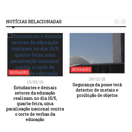
Link
NOTÍCIAS RELACIONADAS


DESTAQUES
DESTAQUES
29/12/18
13/05/19
Segurança da posse terá
Estudantes e demais
detector de metais e
setores da educação
proibição de objetos
realizam no dia 15/5,
quarta-feira, uma
paralisação nacional contra
o corte de verbas da
educação