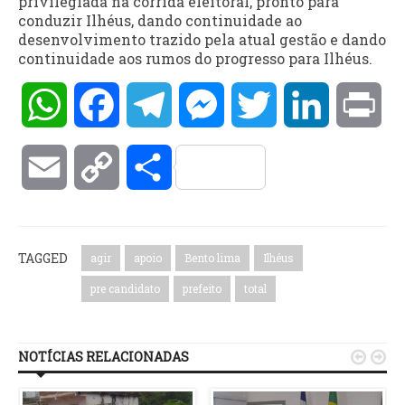
privilegiada na corrida eleitoral, pronto para
conduzir Ilhéus, dando continuidade ao
desenvolvimento trazido pela atual gestão e dando
continuidade aos rumos do progresso para Ilhéus.
WhatsApp
Facebook
Telegram
Messenger
Twitter
LinkedIn
Pri
Email
Copy
Compartilhar
Link
TAGGED
agir
apoio
Bento lima
Ilhéus
pre candidato
prefeito
total
NOTÍCIAS RELACIONADAS

