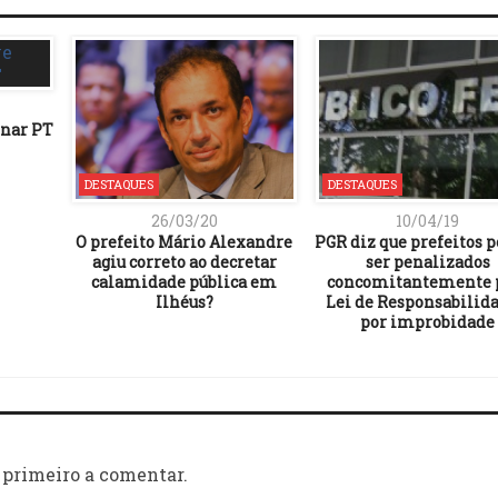
onar PT
DESTAQUES
DESTAQUES
26/03/20
10/04/19
O prefeito Mário Alexandre
PGR diz que prefeitos
agiu correto ao decretar
ser penalizados
calamidade pública em
concomitantemente 
Ilhéus?
Lei de Responsabilida
por improbidade
 primeiro a comentar.