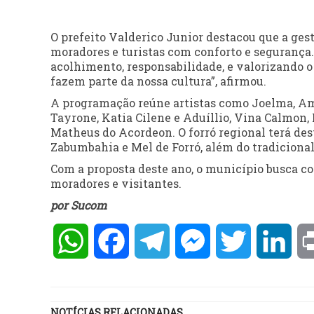
O prefeito Valderico Junior destacou que a ges
moradores e turistas com conforto e segurança
acolhimento, responsabilidade, e valorizando o 
fazem parte da nossa cultura”, afirmou.
A programação reúne artistas como Joelma, Amad
Tayrone, Katia Cilene e Aduíllio, Vina Calmon,
Matheus do Acordeon. O forró regional terá des
Zabumbahia e Mel de Forró, além do tradicional
Com a proposta deste ano, o município busca co
moradores e visitantes.
por Sucom
WhatsApp
Facebook
Telegram
Messenger
Twitter
Lin
NOTÍCIAS RELACIONADAS