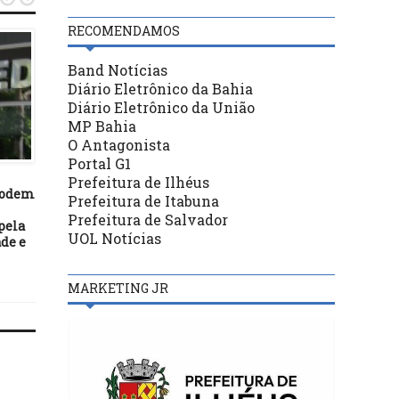
RECOMENDAMOS
Band Notícias
Diário Eletrônico da Bahia
Diário Eletrônico da União
MP Bahia
O Antagonista
DESTAQUES
DESTAQUES
Portal G1
20/04/23
29/06/20
Prefeitura de Ilhéus
 podem
Defesa Civil de Ilhéus emite
Dívidas na Serasa podem
Prefeitura de Itabuna
alerta de chuvas até
renegociadas em agênc
Prefeitura de Salvador
pela
domingo (23); previsão
dos Correios
UOL Notícias
de e
aponta 65 milímetros
MARKETING JR