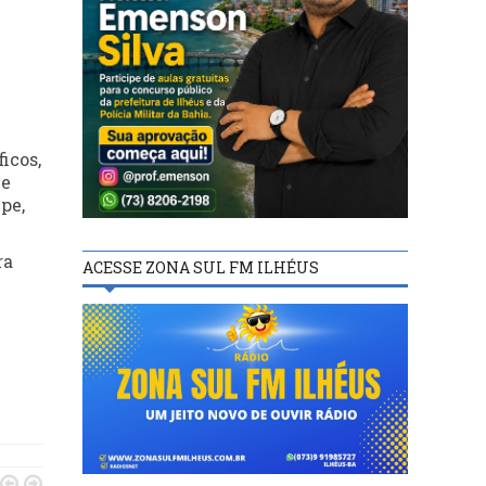
icos,
 e
pe,
ra
ACESSE ZONA SUL FM ILHÉUS

