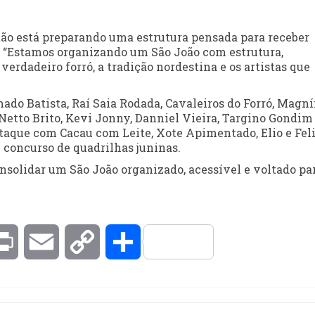
tão está preparando uma estrutura pensada para receber
. “Estamos organizando um São João com estrutura,
verdadeiro forró, a tradição nordestina e os artistas que
o Batista, Raí Saia Rodada, Cavaleiros do Forró, Magníf
 Netto Brito, Kevi Jonny, Danniel Vieira, Targino Gondim
taque com Cacau com Leite, Xote Apimentado, Elio e Feli
 concurso de quadrilhas juninas.
nsolidar um São João organizado, acessível e voltado pa
kedIn
Print
Email
Copy
Compartilhar
Link