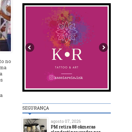
to no
ima
a
os
na
SEGURANÇA
agosto 07, 2026
PM retira 88 câmeras