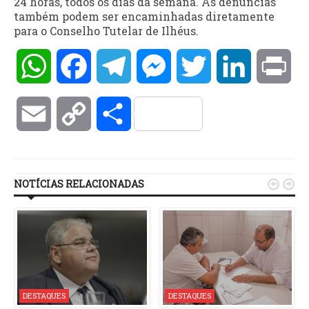
24 horas, todos os dias da semana. As denúncias
também podem ser encaminhadas diretamente
para o Conselho Tutelar de Ilhéus.
WhatsApp
Facebook
Telegram
Messenger
Twitter
LinkedIn
Pri
Email
Copy
Compartilhar
Link
NOTÍCIAS RELACIONADAS


DESTAQUES
DESTAQUES