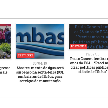
Link
DESTAQUES
13/07/16
DESTAQUES
Paulo Ganem lembra o
anos do ECA – “Preci
30/04/19
criar políticas públic
ngresso
Abastecimento de água será
cidade de Ilhéus”
mais
suspenso na sexta-feira (03),
em bairros de Ilhéus, para
serviços de manutenção