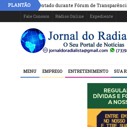
PLANTÃO
ia é apresentado durante Fórum de Transparência da inic
Fale Conosco
Rádios Online
Expediente
MENU
EMPREGO
ENTRETENIMENTO
SUA R