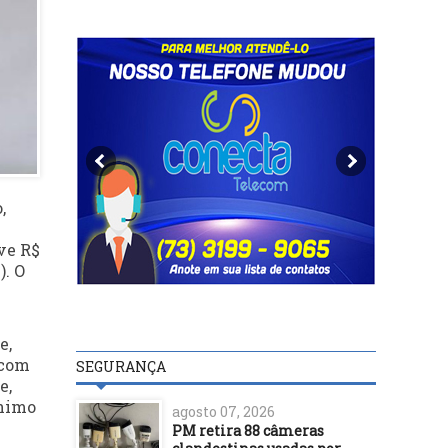
,
ve R$
). O
e,
 com
SEGURANÇA
e,
ônimo
agosto 07, 2026
PM retira 88 câmeras