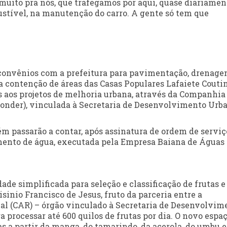
muito pra nós, que trafegamos por aqui, quase diariamen
stível, na manutenção do carro. A gente só tem que
e convênios com a prefeitura para pavimentação, drenage
a contenção de áreas das Casas Populares Lafaiete Couti
 aos projetos de melhoria urbana, através da Companhia
onder), vinculada à Secretaria de Desenvolvimento Urb
 passarão a contar, após assinatura de ordem de serviç
ento de água, executada pela Empresa Baiana de Águas 
ade simplificada para seleção e classificação de frutas e
sinio Francisco de Jesus, fruto da parceria entre a
l (CAR) – órgão vinculado à Secretaria de Desenvolvim
a processar até 600 quilos de frutas por dia. O novo espa
s a partir da manga, do tamarindo, da acerola, do umbu e