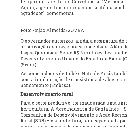
tempo em trânsito até Cravolândia. “Melhorou 
Agora, a gente tem uma economia até no combu
agradecer”, comemorou.
Foto: Feijão Almeida/GOVBA
O governador autorizou, ainda, a assinatura d
urbanização de ruas e praças da cidade. Além d
Lagoa Queimada. Serão R$ 6 milhões destinados
Desenvolvimento Urbano do Estado da Bahia (C
(Sedur).
As comunidades de Imbé e Natu de Assis também
com a implantação de um sistema de abastecim
Saneamento (Embasa).
Desenvolvimento rural
Para o setor produtivo, foi inaugurada uma unid
horticultura. A Agroindústria de Santa Inês – Si
Companhia de Desenvolvimento e Ação Regiona
Rural (SDR) – e a prefeitura, tem capacidade par
permitir a produção de geleias, doces e compota