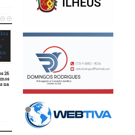


DESTAQUES
DESTAQUES
18/01/16
Bataclan ganha loja
13/11/15
multimarcas de chocol
Chico Xavier poderá ser
gourmet
destituído do cargo de
s 26
presidente do PMDB
samos
ilheense
as na