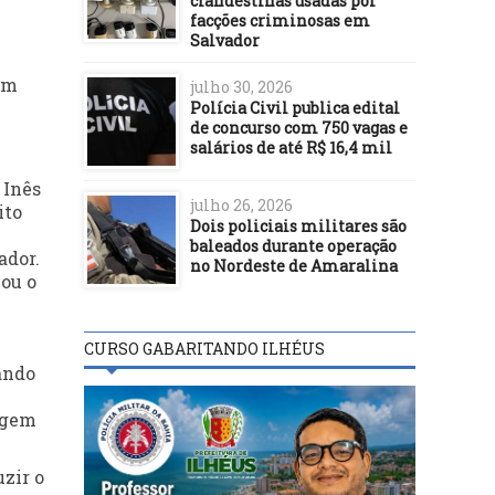
clandestinas usadas por
facções criminosas em
Salvador
am
julho 30, 2026
Polícia Civil publica edital
de concurso com 750 vagas e
salários de até R$ 16,4 mil
 Inês
julho 26, 2026
ito
Dois policiais militares são
baleados durante operação
ador.
no Nordeste de Amaralina
çou o
CURSO GABARITANDO ILHÉUS
ando
angem
zir o