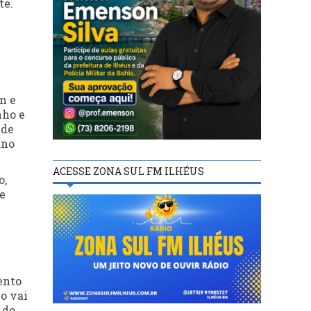
te.
m e
nho e
 de
ano
ACESSE ZONA SUL FM ILHÉUS
o,
e
ento
ço vai
 do