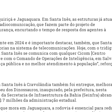
uiriçá e Jaguaquara. Em Santa Inês, as estruturas já atu
adiocomunicação, que fazem parte do projeto de
urança, encurtando o tempo de resposta dos agentes à
nte em 2024 e é importante destacar, também, que Santa
rias na sistema de telecomunicações. Hoje, com o tridíg
ão, Santa Inês se comunica com qualquer Cicom [Centro
ve com o Comando de Operações de Inteligência, em Salv
ça pública e no melhor atendimento à população”, refor
a Santa Inês à Cravolândia também foi entregue, melhor
eu dos Dinossauros, inaugurado, pela prefeitura, nesta
s da Secretaria de Infraestrutura da Bahia (Seinfra) abr
 7 milhões da administração estadual.
 que mora em Jaguaquara, a rodovia é essencial para redu