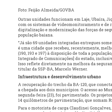
Foto: Feijão Almeida/GOVBA
Outras unidades funcionam em Laje, Ubaíra, Jiq
com os sistemas de videomonitoramento e de r
digitalização e modernização das forças de seg
população baiana.
“Já são 69 unidades integradas entregues some
é uma cidade que recebeu, recentemente, melho
(190, 193 e 197) à disposição de toda a populaç
Integrado de Comunicações] do estado, inclusi
Isso reflete diretamente na melhora da seguran
titular da SSP-BA, Marcelo Werner.
Infraestrutura e desenvolvimento urbano
A recuperação do trecho da BA-120, que conect
a chegada aos dois municípios. O acesso ao Mus
segunda-feira (23), foi pavimentado. Os projeto
14 quilômetros de pavimentação, que somam R$
Para o motorista de carga Claudinei Gonçalves,