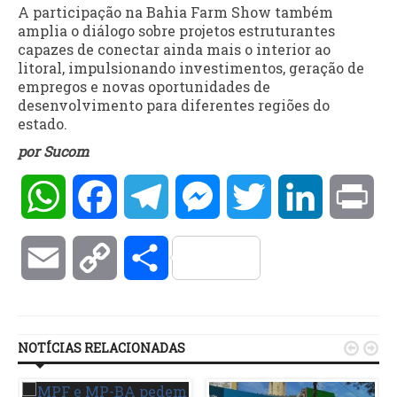
A participação na Bahia Farm Show também
amplia o diálogo sobre projetos estruturantes
capazes de conectar ainda mais o interior ao
litoral, impulsionando investimentos, geração de
empregos e novas oportunidades de
desenvolvimento para diferentes regiões do
estado.
por Sucom
WhatsApp
Facebook
Telegram
Messenger
Twitter
LinkedIn
Pri
Email
Copy
Compartilhar
Link
NOTÍCIAS RELACIONADAS

