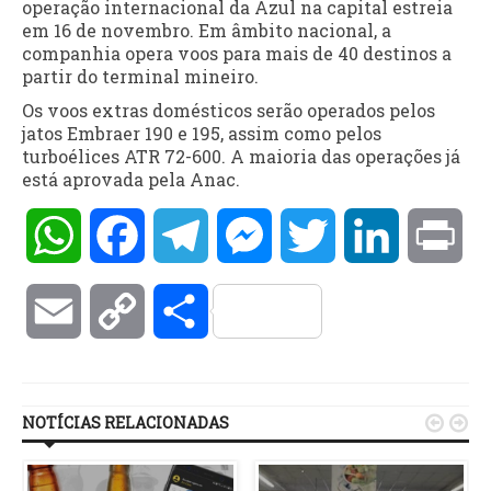
operação internacional da Azul na capital estreia
em 16 de novembro. Em âmbito nacional, a
companhia opera voos para mais de 40 destinos a
partir do terminal mineiro.
Os voos extras domésticos serão operados pelos
jatos Embraer 190 e 195, assim como pelos
turboélices ATR 72-600. A maioria das operações já
está aprovada pela Anac.
WhatsApp
Facebook
Telegram
Messenger
Twitter
LinkedIn
Pri
Email
Copy
Compartilhar
Link
NOTÍCIAS RELACIONADAS

