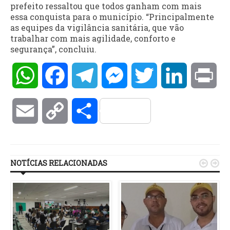
prefeito ressaltou que todos ganham com mais
essa conquista para o município. “Principalmente
as equipes da vigilância sanitária, que vão
trabalhar com mais agilidade, conforto e
segurança”, concluiu.
WhatsApp
Facebook
Telegram
Messenger
Twitter
LinkedIn
Pri
Email
Copy
Compartilhar
Link
NOTÍCIAS RELACIONADAS

