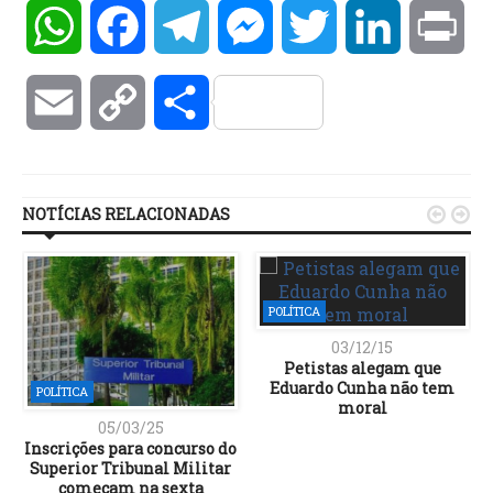
WhatsApp
Facebook
Telegram
Messenger
Twitter
LinkedIn
Pri
Email
Copy
Compartilhar
Link
NOTÍCIAS RELACIONADAS


POLÍTICA
03/12/15
Petistas alegam que
Eduardo Cunha não tem
POLÍTICA
moral
05/03/25
Inscrições para concurso do
Superior Tribunal Militar
começam na sexta