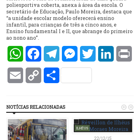
poliesportiva coberta, anexa à área da escola. O
secretário de Educação, Paulo Moreira, destaca que
“a unidade escolar modelo oferecerá ensino
infantil, para crianças de três a cinco anos, e
Ensino fundamental I e II, que abrange do primeiro
ao nono ano”.
WhatsApp
Facebook
Telegram
Messenger
Twitter
LinkedIn
Pri
Email
Copy
Compartilhar
Link
NOTÍCIAS RELACIONADAS


ILHÉUS
22/12/15