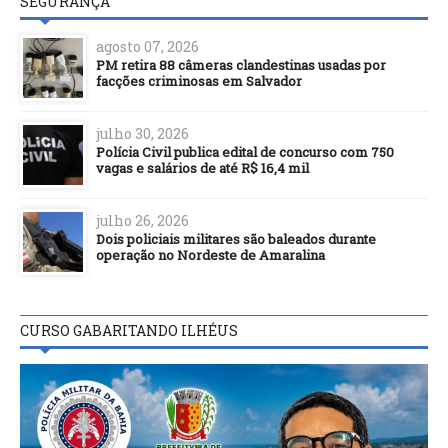
SEGURANÇA
agosto 07, 2026
PM retira 88 câmeras clandestinas usadas por
facções criminosas em Salvador
julho 30, 2026
Polícia Civil publica edital de concurso com 750
vagas e salários de até R$ 16,4 mil
julho 26, 2026
Dois policiais militares são baleados durante
operação no Nordeste de Amaralina
CURSO GABARITANDO ILHÉUS