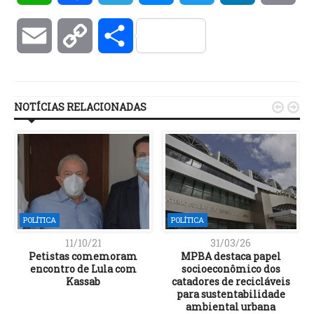
Email
Copy
Compartilhar
Link
NOTÍCIAS RELACIONADAS


POLÍTICA
POLÍTICA
11/10/21
31/03/26
Petistas comemoram
MPBA destaca papel
encontro de Lula com
socioeconômico dos
Kassab
catadores de recicláveis
para sustentabilidade
ambiental urbana