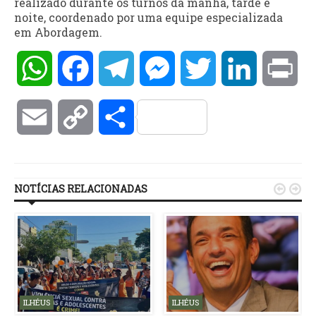
realizado durante os turnos da manhã, tarde e
noite, coordenado por uma equipe especializada
em Abordagem.
WhatsApp
Facebook
Telegram
Messenger
Twitter
LinkedIn
Pri
Email
Copy
Compartilhar
Link
NOTÍCIAS RELACIONADAS


ILHÉUS
ILHÉUS