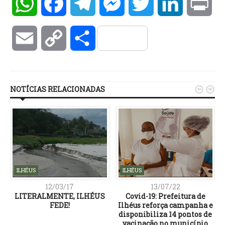
WhatsApp
Facebook
Telegram
Messenger
Twitter
LinkedIn
Pri
Email
Copy
Compartilhar
Link
NOTÍCIAS RELACIONADAS


ILHÉUS
ILHÉUS
12/03/17
13/07/22
LITERALMENTE, ILHÉUS
Covid-19: Prefeitura de
FEDE!
Ilhéus reforça campanha e
disponibiliza 14 pontos de
vacinação no município