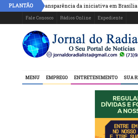
»
PLANTÃO
rum de Transparência da iniciativa em Brasília
Ponte 
Fale Conosco
Rádios Online
Expediente
MENU
EMPREGO
ENTRETENIMENTO
SUA R