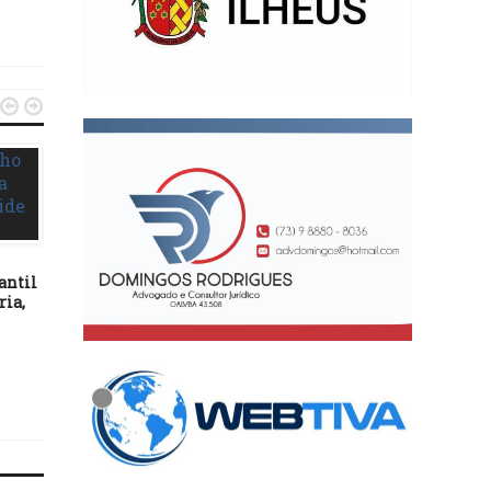


antil
ECONOMIA
ECONOMIA
ria,
11/06/17
12/09/17
FGTS: Caixa também abrirá
Mercado financeiro aum
mais cedo na segunda, terça
projeção para o PIB e re
e quarta-feira
para inflação