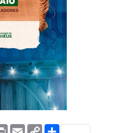
kedIn
Print
Email
Copy
Compartilhar