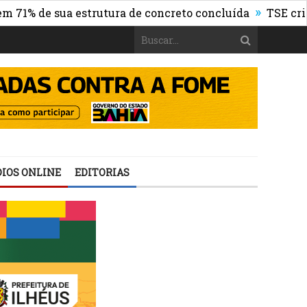
»
 sua estrutura de concreto concluída
TSE cria órgão p
IOS ONLINE
EDITORIAS