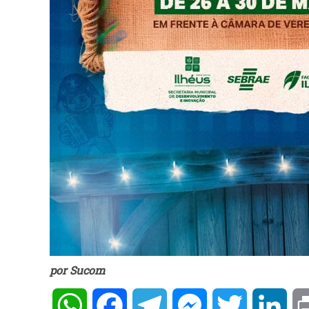
por Sucom
WhatsApp
Facebook
Telegram
Messenger
Twitter
Lin