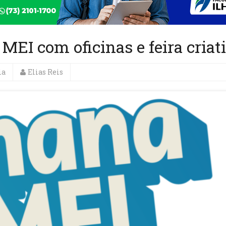
MEI com oficinas e feira criat
ia
Elias Reis