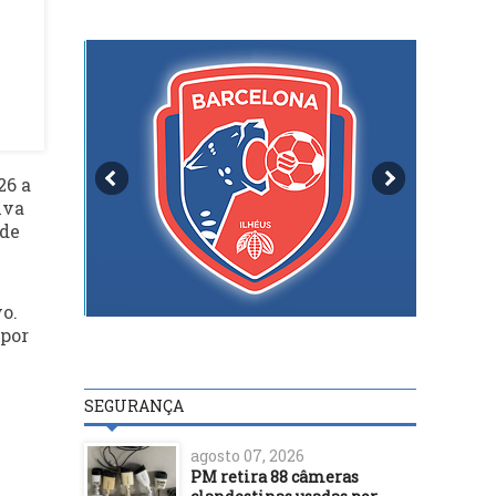
26 a
iva
 de
vo.
 por
SEGURANÇA
agosto 07, 2026
PM retira 88 câmeras