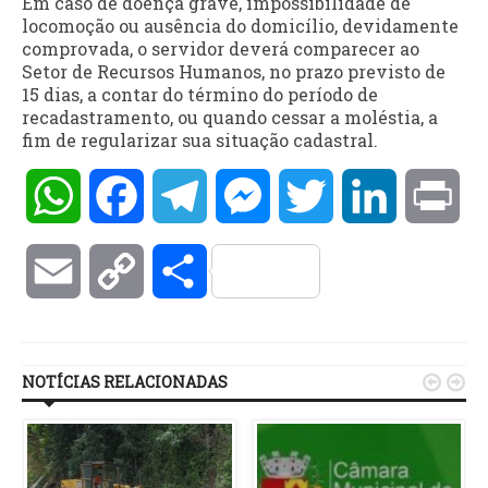
Em caso de doença grave, impossibilidade de
locomoção ou ausência do domicílio, devidamente
comprovada, o servidor deverá comparecer ao
Setor de Recursos Humanos, no prazo previsto de
15 dias, a contar do término do período de
recadastramento, ou quando cessar a moléstia, a
fim de regularizar sua situação cadastral.
WhatsApp
Facebook
Telegram
Messenger
Twitter
LinkedIn
Pri
Email
Copy
Compartilhar
Link
NOTÍCIAS RELACIONADAS

