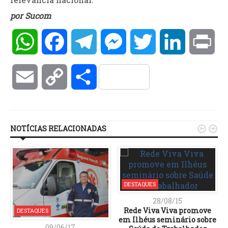
por Sucom
WhatsApp
Facebook
Telegram
Messenger
Twitter
LinkedIn
Pri
Email
Copy
Compartilhar
Link
NOTÍCIAS RELACIONADAS


DESTAQUES
28/08/15
Rede Viva Viva promove
DESTAQUES
em Ilhéus seminário sobre
09/06/17