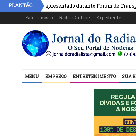
PLANTÃO
 Bahia é apresentado durante Fórum de Transparência da
Fale Conosco
Rádios Online
Expediente
MENU
EMPREGO
ENTRETENIMENTO
SUA R