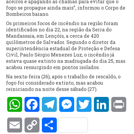
aceiros e apagando as chamas para evitar que o
fogo se propague ainda mais”, informou o Corpo de
Bombeiros baiano.
Os primeiros focos de incêndio na região foram
identificados no dia 22, na região da Serra do
Mandassaia, em Lençóis, a cerca de 420
quilômetros de Salvador. Segundo o diretor da
superintendência estadual de Proteção e Defesa
Civil, Paulo Sérgio Menezes Luz, o incêndio já
estava quase extinto na madrugada do dia 25, mas
acabou ressurgindo em pontos isolados.
Na sexta-feira (26), após o trabalho de rescaldo, o
fogo foi considerado extinto, mas acabou
reiniciando na noite desse sábado (27).
WhatsApp
Facebook
Telegram
Messenger
Twitter
LinkedIn
Pri
Email
Copy
Compartilhar