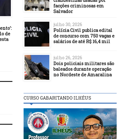
clandestinas usadas por
facções criminosas em
Salvador
BASTIDORES
BASTIDORES
05/01/26
15/06/23
julho 30, 2026
ento’:
Governo Lula propõe criação
STF bloqueia novos per
Polícia Civil publica edital
lo de
do Instituto Federal do
criados pelo influencia
de concurso com 750 vagas e
esta
Sertão Paraibano
Monark
salários de até R$ 16,4 mil
julho 26, 2026
Dois policiais militares são
baleados durante operação
no Nordeste de Amaralina
CURSO GABARITANDO ILHÉUS