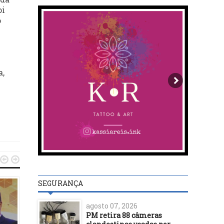
oi
o
a,


SEGURANÇA
agosto 07, 2026
PM retira 88 câmeras