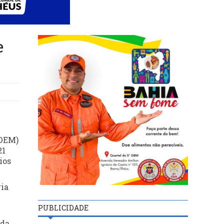
e
(DEM)
21
ios
ria
PUBLICIDADE
 da