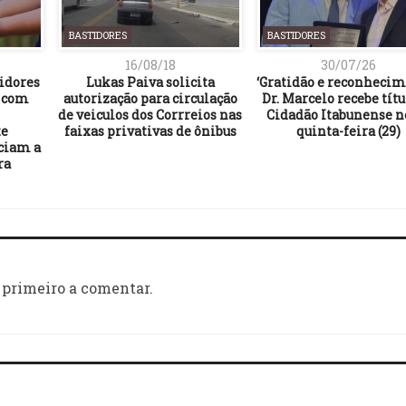
BASTIDORES
BASTIDORES
16/08/18
30/07/26
idores
Lukas Paiva solicita
‘Gratidão e reconhecim
s com
autorização para circulação
Dr. Marcelo recebe títu
de veiculos dos Corrreios nas
Cidadão Itabunense n
e
faixas privativas de ônibus
quinta-feira (29)
ciam a
ra
 primeiro a comentar.