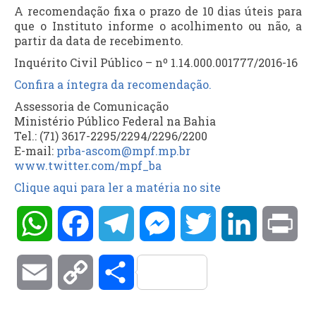
A recomendação fixa o prazo de 10 dias úteis para
que o Instituto informe o acolhimento ou não, a
partir da data de recebimento.
Inquérito Civil Público – nº 1.14.000.001777/2016-16
Confira a íntegra da recomendação.
Assessoria de Comunicação
Ministério Público Federal na Bahia
Tel.: (71) 3617-2295/2294/2296/2200
E-mail:
prba-ascom@mpf.mp.br
www.twitter.com/mpf_ba
Clique aqui para ler a matéria no site
WhatsApp
Facebook
Telegram
Messenger
Twitter
LinkedIn
Pri
Email
Copy
Compartilhar
Link