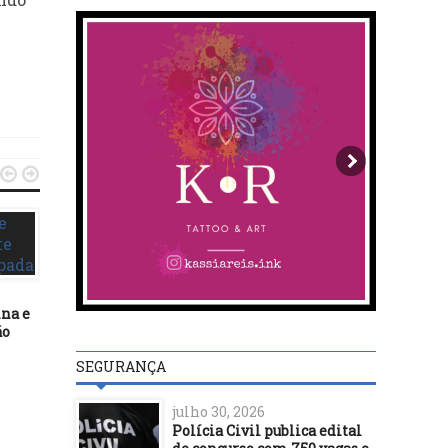


ESPORTES
ESPORTES
30/01/15
STJD realiza Workshop em
22/01/15
Salvador
ina e
Muricy é internado em 
ão
Paulo e não tem previsã
alta
SEGURANÇA
julho 30, 2026
Polícia Civil publica edital