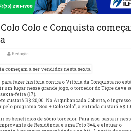
e Colo Colo e Conquista começ
ta
Redação
para fazer história contra o Vitória da Conquista no est
r um lugar nesse grande jogo, o torcedor do Tigre deve s
sexta-feira (17).
hete custará R$ 20,00. Na Arquibancada Coberta, o ingresso
r pelo programa “Sou + Colo Colo”, a entrada custará R$ 10
r os benefícios de sócio torcedor. Para isso, basta ir nest
omprovante de Residência e uma Foto 3×4, e efetuar o
ferente à primeira mensalidade e ao kit. A partir do seg