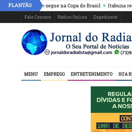
»
PLANTÃO
thletico-PR e segue na Copa do Brasil
Itabuna registr
Fale Conosco
Rádios Online
Expediente
MENU
EMPREGO
ENTRETENIMENTO
SUA R