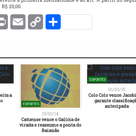
R$ 20,00.
kedIn
Print
Email
Copy
Compartilhar
Link
ESPORTES
01/03/15
eita a
Colo Colo vence Jacob
lo
garante classificaç
ESPORTES
antecipada
13/01/14
Catuense vence o Galícia de
virada e reassume a ponta do
Baianão