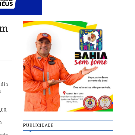
am
ádio
e
,00,
a
PUBLICIDADE
undo