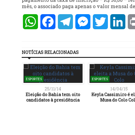
mês, o associado paga apenas o valor mensal de 
WhatsApp
Facebook
Telegram
Messenger
Twitter
Lin
NOTÍCIAS RELACIONADAS
ESPORTES
ESPORTES
25/11/14
14/04/15
Eleição do Bahia tem oito
Keyla Cassimiro é el
candidatos à presidência
Musa do Colo Co