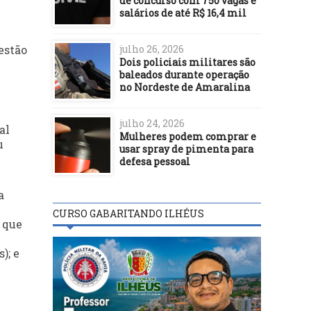
de concurso com 750 vagas e
salários de até R$ 16,4 mil
julho 26, 2026
estão
Dois policiais militares são
baleados durante operação
no Nordeste de Amaralina
julho 24, 2026
al
Mulheres podem comprar e
u
usar spray de pimenta para
defesa pessoal
a
CURSO GABARITANDO ILHÉUS
 que
); e