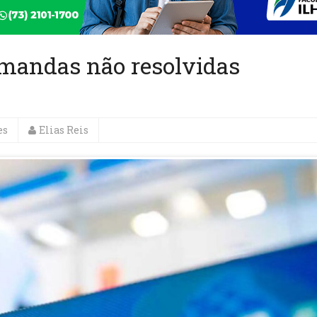
emandas não resolvidas
es
Elias Reis