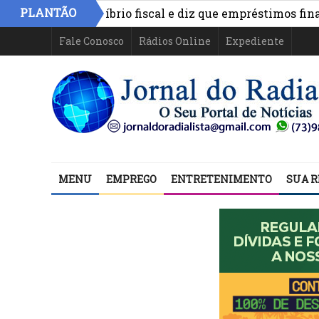
PLANTÃO
onta equilíbrio fiscal e diz que empréstimos financiam 
Fale Conosco
Rádios Online
Expediente
MENU
EMPREGO
ENTRETENIMENTO
SUA R