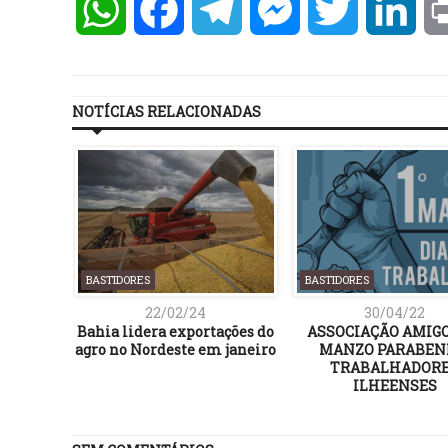
WhatsApp
Facebook
Telegram
Messenger
Twitter
Lin
NOTÍCIAS RELACIONADAS
BASTIDORES
BASTIDORES
22/02/24
30/04/22
Bahia lidera exportações do
ASSOCIAÇÃO AMIGO
agro no Nordeste em janeiro
MANZO PARABEN
TRABALHADOR
ILHEENSES