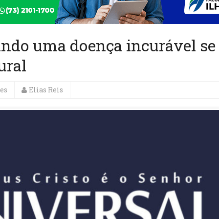
ando uma doença incurável se
ural
es
Elias Reis