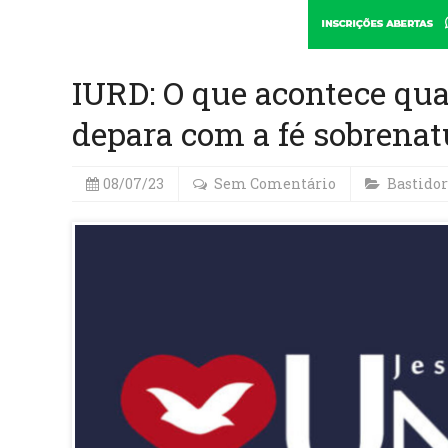
IURD: O que acontece qu
depara com a fé sobrenat
08/07/23
Sem Comentário
Bastidor