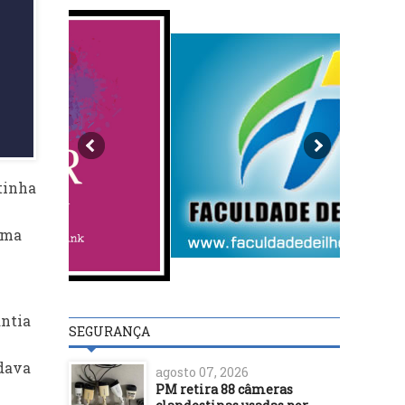
tinha
ama
antia
SEGURANÇA
 dava
agosto 07, 2026
PM retira 88 câmeras