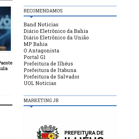
RECOMENDAMOS
Band Notícias
Diário Eletrônico da Bahia
Diário Eletrônico da União
MP Bahia
BASTIDORES
BASTIDORES
O Antagonista
Portal G1
15/02/23
24/06/23
Pacote
STF rejeita pedido contra ato
Putin reforça seguranç
Prefeitura de Ilhéus
Lula
do presidente Lula sobre
Moscou após rebelião 
Prefeitura de Itabuna
indicação para defensor
grupo mercenário
Prefeitura de Salvador
público-geral federal
UOL Notícias
MARKETING JR