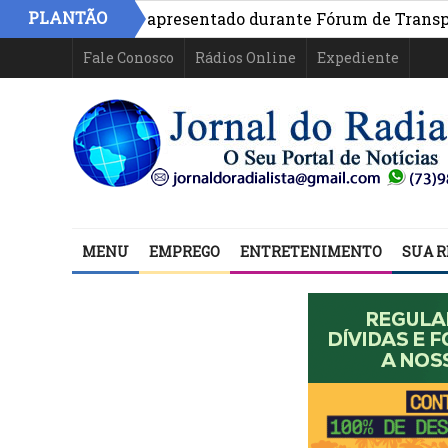
PLANTÃO
o na Bahia é apresentado durante Fórum de Transparência
Fale Conosco
Rádios Online
Expediente
MENU
EMPREGO
ENTRETENIMENTO
SUA R