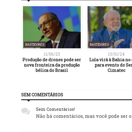
BASTIDORES
BASTIDORES
11/06/23
13/01/24
rança em
Produção de drones pode ser
Lula virá à Bahia no 
ião de
nova fronteira da produção
para evento do Se
rio
bélica do Brasil
Cimatec
SEM COMENTÁRIOS
Sem Comentários!
Não há comentários, mas você pode ser o