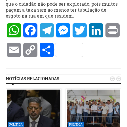
que o cidadão não pode ser explorado, pois muitos
pagam a taxa sem ao menos ter tubulação de
esgoto na rua em que residem.
WhatsApp
Facebook
Telegram
Messenger
Twitter
LinkedIn
Pri
Email
Copy
Compartilhar
Link
NOTÍCIAS RELACIONADAS


POLÍTICA
POLÍTICA