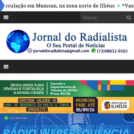
»
ulação em Mamoan, na zona norte de Ilhéus
*Vasco ma