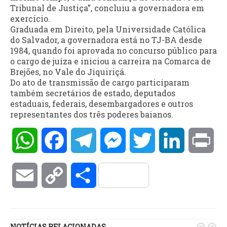
Tribunal de Justiça”, concluiu a governadora em
exercício.
Graduada em Direito, pela Universidade Católica
do Salvador, a governadora está no TJ-BA desde
1984, quando foi aprovada no concurso público para
o cargo de juíza e iniciou a carreira na Comarca de
Brejões, no Vale do Jiquiriçá.
Do ato de transmissão de cargo participaram
também secretários de estado, deputados
estaduais, federais, desembargadores e outros
representantes dos três poderes baianos.
WhatsApp
Facebook
Telegram
Messenger
Twitter
LinkedIn
Pri
Email
Copy
Compartilhar
Link
NOTÍCIAS RELACIONADAS

