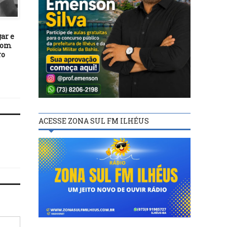
ENTRETENIMENTO
ENTRETENIMENTO
24/10/25
20/11/23
ar e
Filme baiano vence prêmio
Embratur nomeia Carli
 com
de Melhor Curta
Brown como Embaixado
ro
Documentário no 10º
Turismo
Festival Internacional de
Cine en Nicaragua (FICN)
ACESSE ZONA SUL FM ILHÉUS