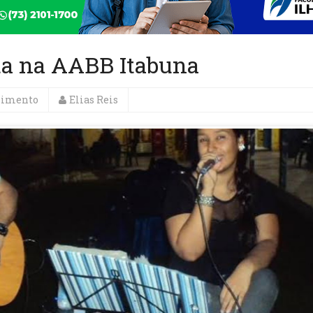
ta na AABB Itabuna
nimento
Elias Reis