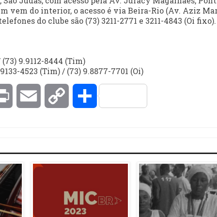
 São Judas, com acesso pela Av. Juracy Magalhães, Pont
m vem do interior, o acesso é via Beira-Rio (Av. Aziz Mar
lefones do clube são (73) 3211-2771 e 3211-4843 (Oi fixo).
/ (73) 9.9112-8444 (Tim)
9133-4523 (Tim) / (73) 9.8877-7701 (Oi)
kedIn
Print
Email
Copy
Compartilhar
Link