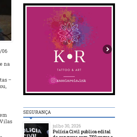
/06
te na
tas –
ou,
SEGURANÇA
bem
Vilas
julho 30, 2026
Polícia Civil publica edital