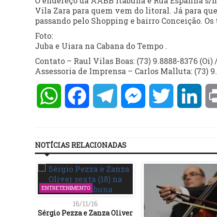
O endereço da AABB Itabuna é Rua Espanha s/n,
Vila Zara para quem vem do litoral. Já para que
passando pelo Shopping e bairro Conceição. Os te
Foto:
Juba e Uiara na Cabana do Tempo .
Contato – Raul Vilas Boas: (73) 9.8888-8376 (Oi) 
Assessoria de Imprensa – Carlos Malluta: (73) 9.
WhatsApp
Facebook
Telegram
Messenger
Twitter
Lin
NOTÍCIAS RELACIONADAS
ENTRETENIMENTO
16/11/16
Sérgio Pezza e Zanza Oliver