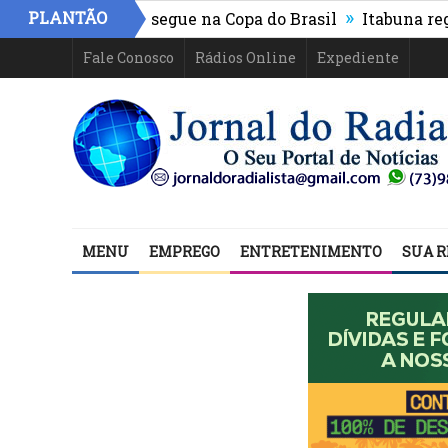
»
PLANTÃO
letico-PR e segue na Copa do Brasil
Itabuna registra 
Fale Conosco
Rádios Online
Expediente
MENU
EMPREGO
ENTRETENIMENTO
SUA R