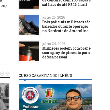
e
de concurso com 750 vagas e
salários de até R$ 16,4 mil
on),
julho 26, 2026
Dois policiais militares são
baleados durante operação
no Nordeste de Amaralina
julho 24, 2026
Mulheres podem comprar e
usar spray de pimenta para
defesa pessoal


CURSO GABARITANDO ILHÉUS