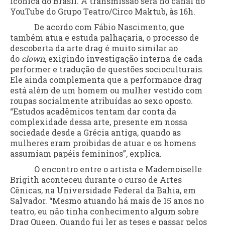
icônica do Brasil. A transmissão será no canal do
YouTube do Grupo Teatro/Circo Maktub, às 16h.
De acordo com Fábio Nascimento, que
também atua e estuda palhaçaria, o processo de
descoberta da arte drag é muito similar ao
do
clown
, exigindo investigação interna de cada
performer e tradução de questões socioculturais.
Ele ainda complementa que a performance drag
está além de um homem ou mulher vestido com
roupas socialmente atribuídas ao sexo oposto.
“Estudos acadêmicos tentam dar conta da
complexidade dessa arte, presente em nossa
sociedade desde a Grécia antiga, quando as
mulheres eram proibidas de atuar e os homens
assumiam papéis femininos”, explica.
O encontro entre o artista e Mademoiselle
Brigith aconteceu durante o curso de Artes
Cênicas, na Universidade Federal da Bahia, em
Salvador. “Mesmo atuando há mais de 15 anos no
teatro, eu não tinha conhecimento algum sobre
Drag Queen. Quando fui ler as teses e passar pelos