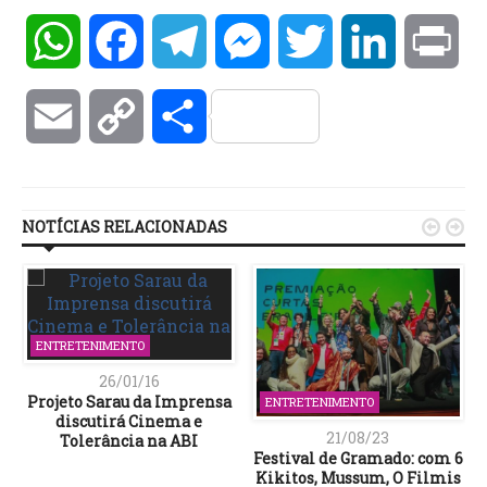
WhatsApp
Facebook
Telegram
Messenger
Twitter
LinkedIn
Pri
Email
Copy
Compartilhar
Link
NOTÍCIAS RELACIONADAS


ENTRETENIMENTO
26/01/16
Projeto Sarau da Imprensa
ENTRETENIMENTO
discutirá Cinema e
21/08/23
Tolerância na ABI
Festival de Gramado: com 6
Kikitos, Mussum, O Filmis