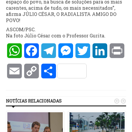
espaço do povo, na busca de soluções para os mais
carentes, acima de tudo, os mais necessitados”,
afirma JÚLIO CÉSAR, O RADIALISTA AMIGO DO
POVO!
ASCOM/PSC.
Na foto Júlio César com o Professor Gurita.
WhatsApp
Facebook
Telegram
Messenger
Twitter
LinkedIn
Pri
Email
Copy
Compartilhar
Link
NOTÍCIAS RELACIONADAS

