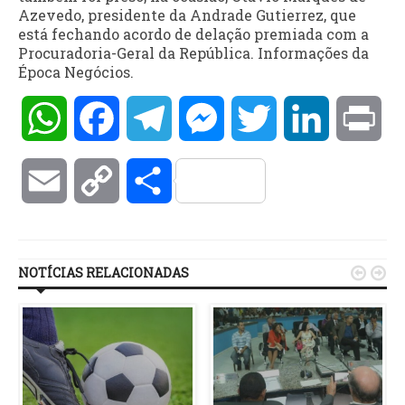
Azevedo, presidente da Andrade Gutierrez, que
está fechando acordo de delação premiada com a
Procuradoria-Geral da República. Informações da
Época Negócios.
WhatsApp
Facebook
Telegram
Messenger
Twitter
LinkedIn
Pri
Email
Copy
Compartilhar
Link
NOTÍCIAS RELACIONADAS

