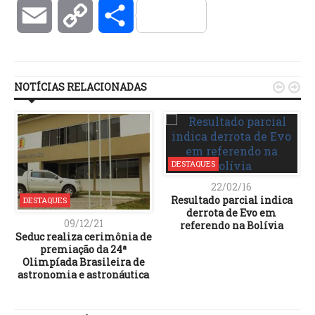
Email
Copy
Compartilhar
Link
NOTÍCIAS RELACIONADAS


DESTAQUES
22/02/16
Resultado parcial indica
DESTAQUES
derrota de Evo em
09/12/21
referendo na Bolívia
Seduc realiza cerimônia de
premiação da 24ª
Olimpíada Brasileira de
astronomia e astronáutica