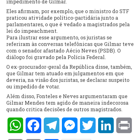
impedimento de Gilmar.
Eles afirmam, por exemplo, que o ministro do STF
praticou atividade político-partidária junto a
parlamentares, o que é vedado a magistrados pela
lei do impeachment.
Para ilustrar esse argumento, os juristas se
referiram às conversas telefônicas que Gilmar teve
com o senador afastado Aécio Neves (PSDB). O
diálogo foi gravado pela Polícia Federal.
O ex-procurador-geral da República disse, também,
que Gilmar tem atuado em julgamentos em que
deveria, na visão dos juristas, se declarar suspeito
ou impedido de votar.
Além disso, Fonteles e Neves argumentaram que
Gilmar Mendes tem agido de maneira indecorosa
quando critica decisões de outros magistrados.
WhatsApp
Facebook
Telegram
Messenger
Twitter
LinkedIn
Pri