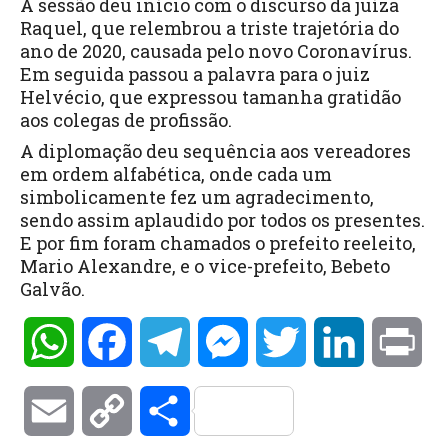
A sessão deu início com o discurso da juíza
Raquel, que relembrou a triste trajetória do
ano de 2020, causada pelo novo Coronavírus.
Em seguida passou a palavra para o juiz
Helvécio, que expressou tamanha gratidão
aos colegas de profissão.
A diplomação deu sequência aos vereadores
em ordem alfabética, onde cada um
simbolicamente fez um agradecimento,
sendo assim aplaudido por todos os presentes.
E por fim foram chamados o prefeito reeleito,
Mario Alexandre, e o vice-prefeito, Bebeto
Galvão.
WhatsApp
Facebook
Telegram
Messenger
Twitter
LinkedIn
Pri
Email
Copy
Compartilhar