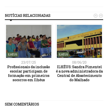
Link
NOTÍCIAS RELACIONADAS


ILHÉUS
ILHÉUS
23/07/25
08/06/20
Profissionais da inclusão
ILHÉUS: Sandra Pimentel
escolar participam de
é a nova administradora da
formação em primeiros
Central de Abastecimento
socorros em Ilhéus
do Malhado
o
SEM COMENTÁRIOS