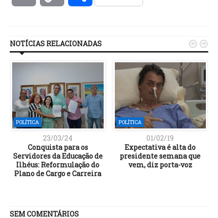
Link
NOTÍCIAS RELACIONADAS


POLÍTICA
POLÍTICA
23/03/24
01/02/19
Conquista para os
Expectativa é alta do
e
Servidores da Educação de
presidente semana que
Ilhéus: Reformulação do
vem, diz porta-voz
Plano de Cargo e Carreira
SEM COMENTÁRIOS