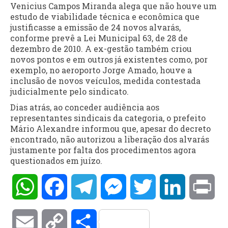
Venicius Campos Miranda alega que não houve um
estudo de viabilidade técnica e econômica que
justificasse a emissão de 24 novos alvarás,
conforme prevê a Lei Municipal 63, de 28 de
dezembro de 2010. A ex-gestão também criou
novos pontos e em outros já existentes como, por
exemplo, no aeroporto Jorge Amado, houve a
inclusão de novos veículos, medida contestada
judicialmente pelo sindicato.
Dias atrás, ao conceder audiência aos
representantes sindicais da categoria, o prefeito
Mário Alexandre informou que, apesar do decreto
encontrado, não autorizou a liberação dos alvarás
justamente por falta dos procedimentos agora
questionados em juízo.
WhatsApp
Facebook
Telegram
Messenger
Twitter
LinkedIn
Pri
Email
Copy
Compartilhar