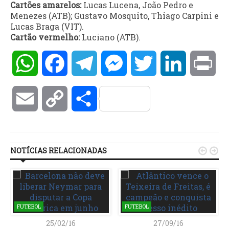
Cartões amarelos:
Lucas Lucena, João Pedro e
Menezes (ATB); Gustavo Mosquito, Thiago Carpini e
Lucas Braga (VIT).
Cartão vermelho:
Luciano (ATB).
WhatsApp
Facebook
Telegram
Messenger
Twitter
LinkedIn
Pri
Email
Copy
Compartilhar
Link
NOTÍCIAS RELACIONADAS


FUTEBOL
FUTEBOL
25/02/16
27/09/16