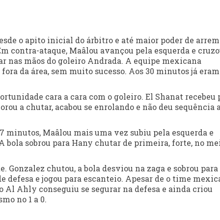
sde o apito inicial do árbitro e até maior poder de arrem
 Em contra-ataque, Maâlou avançou pela esquerda e cruz
izar nas mãos do goleiro Andrada. A equipe mexicana
fora da área, sem muito sucesso. Aos 30 minutos já eram
rtunidade cara a cara com o goleiro. El Shanat recebeu 
orou a chutar, acabou se enrolando e não deu sequência 
 7 minutos, Maâlou mais uma vez subiu pela esquerda e
A bola sobrou para Hany chutar de primeira, forte, no me
 Gonzalez chutou, a bola desviou na zaga e sobrou para
nde defesa e jogou para escanteio. Apesar de o time mexi
, o Al Ahly conseguiu se segurar na defesa e ainda criou
mo no 1 a 0.