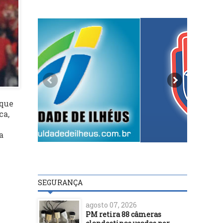
 que
ca,
n
a
SEGURANÇA
agosto 07, 2026
PM retira 88 câmeras