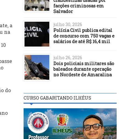
clandestinas usadas por
facções criminosas em
Salvador
julho 30, 2026
ate, a
Polícia Civil publica edital
ou na
de concurso com 750 vagas e
salários de até R$ 16,4 mil
 10
julho 26, 2026
passe
Dois policiais militares são
ao
baleados durante operação
no Nordeste de Amaralina
io do
CURSO GABARITANDO ILHÉUS
cano