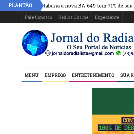
PLANTÃO
 centro de Itabuna à nova BA-649 tem 71% de sua estrutu
Fale Conosco
Rádios Online
Expediente
MENU
EMPREGO
ENTRETENIMENTO
SUA R