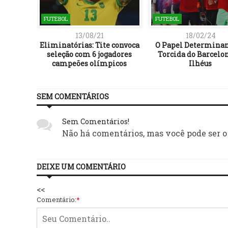
FUTEBOL
FUTEBOL
13/08/21
18/02/24
obre uso
Eliminatórias: Tite convoca
O Papel Determinan
 Baianão
seleção com 6 jogadores
Torcida do Barcelo
campeões olímpicos
Ilhéus
SEM COMENTÁRIOS
Sem Comentários!
Não há comentários, mas você pode ser o
DEIXE UM COMENTÁRIO
<<
Comentário:
*