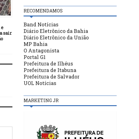
RECOMENDAMOS
FUTEBOL
FUTEBOL
04/02/26
30/12/17
Band Notícias
 e
Possíveis adversários do
FBF alerta clubes sobre 
Diário Eletrônico da Bahia
 sair
Bahia se enfrentam na
de estádios antes do Bai
Diário Eletrônico da União
ão
Libertadores
2018
MP Bahia
O Antagonista
Portal G1
Prefeitura de Ilhéus
Prefeitura de Itabuna
Prefeitura de Salvador
UOL Notícias
MARKETING JR