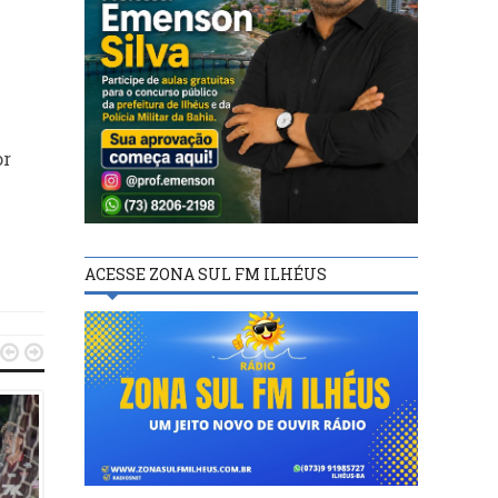
or
ACESSE ZONA SUL FM ILHÉUS

