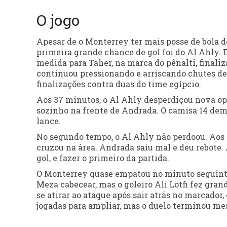
O jogo
Apesar de o Monterrey ter mais posse de bola de
primeira grande chance de gol foi do Al Ahly.
medida para Taher, na marca do pênalti, final
continuou pressionando e arriscando chutes de 
finalizações contra duas do time egípcio.
Aos 37 minutos, o Al Ahly desperdiçou nova opo
sozinho na frente de Andrada. O camisa 14 dem
lance.
No segundo tempo, o Al Ahly não perdoou. Aos
cruzou na área. Andrada saiu mal e deu rebote. 
gol, e fazer o primeiro da partida.
O Monterrey quase empatou no minuto seguinte.
Meza cabecear, mas o goleiro Ali Lotfi fez gra
se atirar ao ataque após sair atrás no marcador
jogadas para ampliar, mas o duelo terminou mes