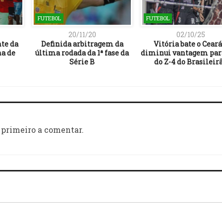
FUTEBOL
FUTEBOL
20/11/20
02/10/25
te da
Definida arbitragem da
Vitória bate o Ceará
na de
última rodada da 1ª fase da
diminui vantagem para
Série B
do Z-4 do Brasileir
 primeiro a comentar.