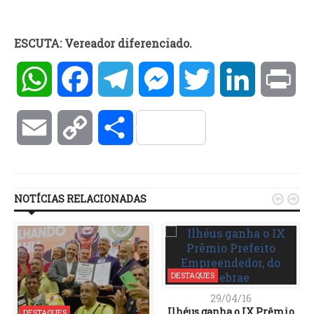
ESCUTA: Vereador diferenciado.
WhatsApp
Facebook
Telegram
Messenger
Twitter
LinkedIn
Pri
Email
Copy
Compartilhar
Link
NOTÍCIAS RELACIONADAS


DESTAQUES
29/04/16
Ilhéus ganha o IX Prêmio
DESTAQUES